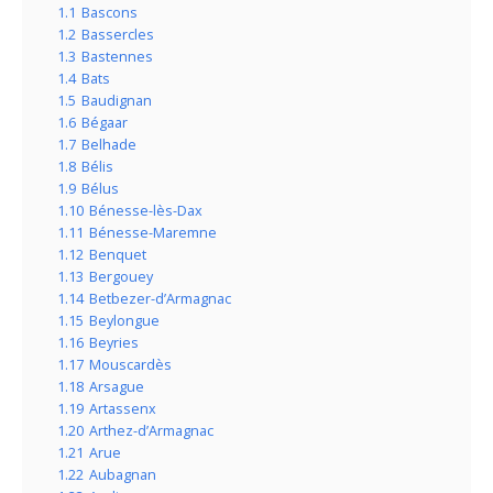
1.1
Bascons
1.2
Bassercles
1.3
Bastennes
1.4
Bats
1.5
Baudignan
1.6
Bégaar
1.7
Belhade
1.8
Bélis
1.9
Bélus
1.10
Bénesse-lès-Dax
1.11
Bénesse-Maremne
1.12
Benquet
1.13
Bergouey
1.14
Betbezer-d’Armagnac
1.15
Beylongue
1.16
Beyries
1.17
Mouscardès
1.18
Arsague
1.19
Artassenx
1.20
Arthez-d’Armagnac
1.21
Arue
1.22
Aubagnan