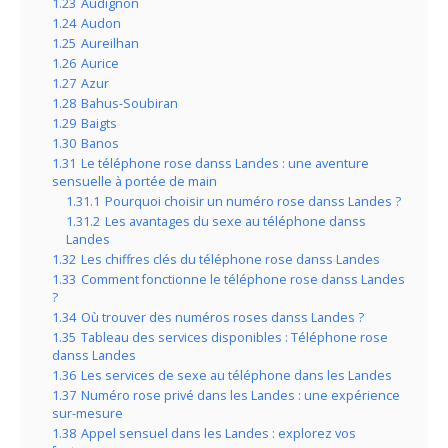
1.23
Audignon
1.24
Audon
1.25
Aureilhan
1.26
Aurice
1.27
Azur
1.28
Bahus-Soubiran
1.29
Baigts
1.30
Banos
1.31
Le téléphone rose danss Landes : une aventure
sensuelle à portée de main
1.31.1
Pourquoi choisir un numéro rose danss Landes ?
1.31.2
Les avantages du sexe au téléphone danss
Landes
1.32
Les chiffres clés du téléphone rose danss Landes
1.33
Comment fonctionne le téléphone rose danss Landes
?
1.34
Où trouver des numéros roses danss Landes ?
1.35
Tableau des services disponibles : Téléphone rose
danss Landes
1.36
Les services de sexe au téléphone dans les Landes
1.37
Numéro rose privé dans les Landes : une expérience
sur-mesure
1.38
Appel sensuel dans les Landes : explorez vos