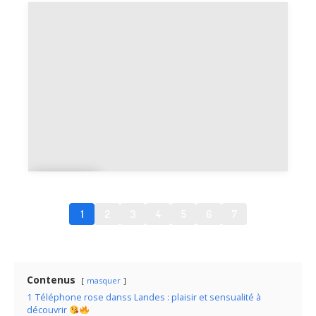
Baig
ts
Ban
os
1
2
3
4
5
6
7
Contenus
masquer
1
Téléphone rose danss Landes : plaisir et sensualité à
découvrir