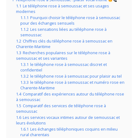
1.1
Le téléphone rose à semoussac et ses usages
modernes
1.1.1
Pourquoi choisir le téléphone rose à semoussac
pour des échanges sensuels
1.1.2
Les sensations liées au téléphone rose à
semoussac
1.2
Chiffres clés du téléphone rose à semoussac en
Charente-Maritime
1.3
Recherches populaires sur le téléphone rose à
semoussac et ses variantes
1.3.1
le téléphone rose à semoussac discret et
confidentiel
1.3.2
le téléphone rose à semoussac pour plaisir au tel
1.3.3
le téléphone rose à semoussac et numéro rose en
Charente-Maritime
1.4
Comparatif des expériences autour du téléphone rose
à semoussac
1.5
Comparatif des services de téléphone rose à
semoussac
1.6
Les services vocaux intimes autour de semoussac et
leurs évolutions
1.6.1
Les échanges téléphoniques coquins en milieu
rural charentais