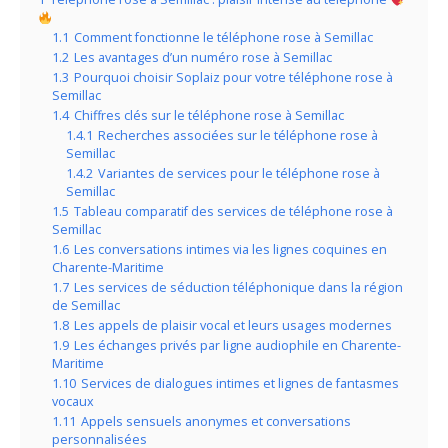
1.1
Comment fonctionne le téléphone rose à Semillac
1.2
Les avantages d’un numéro rose à Semillac
1.3
Pourquoi choisir Soplaiz pour votre téléphone rose à
Semillac
1.4
Chiffres clés sur le téléphone rose à Semillac
1.4.1
Recherches associées sur le téléphone rose à
Semillac
1.4.2
Variantes de services pour le téléphone rose à
Semillac
1.5
Tableau comparatif des services de téléphone rose à
Semillac
1.6
Les conversations intimes via les lignes coquines en
Charente-Maritime
1.7
Les services de séduction téléphonique dans la région
de Semillac
1.8
Les appels de plaisir vocal et leurs usages modernes
1.9
Les échanges privés par ligne audiophile en Charente-
Maritime
1.10
Services de dialogues intimes et lignes de fantasmes
vocaux
1.11
Appels sensuels anonymes et conversations
personnalisées