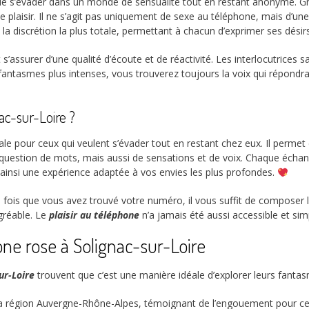
 s’évader dans un monde de sensualité tout en restant anonyme. Gr
laisir. Il ne s’agit pas uniquement de sexe au téléphone, mais d’une
ns la discrétion la plus totale, permettant à chacun d’exprimer ses dési
t s’assurer d’une qualité d’écoute et de réactivité. Les interlocutrice
antasmes plus intenses, vous trouverez toujours la voix qui répondra 
ac-sur-Loire ?
le pour ceux qui veulent s’évader tout en restant chez eux. Il permet 
uestion de mots, mais aussi de sensations et de voix. Chaque échange
 ainsi une expérience adaptée à vos envies les plus profondes.
e fois que vous avez trouvé votre numéro, il vous suffit de composer l
gréable. Le
plaisir au téléphone
n’a jamais été aussi accessible et sim
one rose à Solignac-sur-Loire
ur-Loire
trouvent que c’est une manière idéale d’explorer leurs fantas
 région Auvergne-Rhône-Alpes, témoignant de l’engouement pour ce 