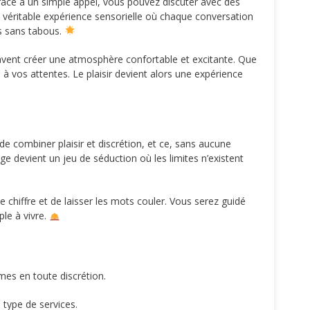
âce à un simple appel, vous pouvez discuter avec des
 véritable expérience sensorielle où chaque conversation
rs sans tabous.
s savent créer une atmosphère confortable et excitante. Que
à vos attentes. Le plaisir devient alors une expérience
de combiner plaisir et discrétion, et ce, sans aucune
 devient un jeu de séduction où les limites n’existent
e chiffre et de laisser les mots couler. Vous serez guidé
ple à vivre.
mes en toute discrétion.
type de services.