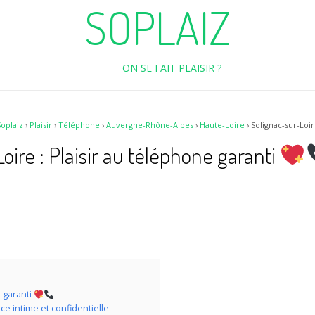
SOPLAIZ
ON SE FAIT PLAISIR ?
oplaiz
›
Plaisir
›
Téléphone
›
Auvergne-Rhône-Alpes
›
Haute-Loire
›
Solignac-sur-Loi
ire : Plaisir au téléphone garanti
e garanti
e intime et confidentielle