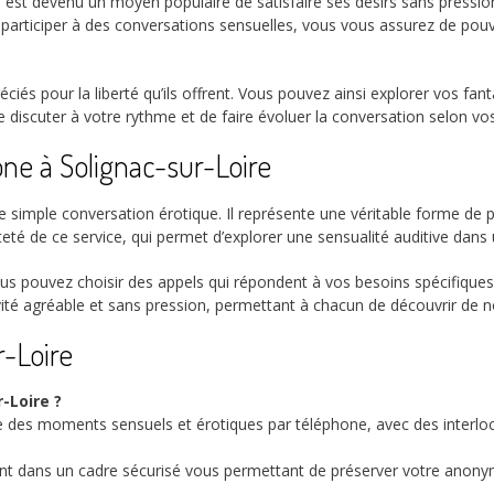
e est devenu un moyen populaire de satisfaire ses désirs sans pressio
 participer à des conversations sensuelles, vous vous assurez de pouv
ciés pour la liberté qu’ils offrent. Vous pouvez ainsi explorer vos fan
de discuter à votre rythme et de faire évoluer la conversation selon v
hone à Solignac-sur-Loire
e simple conversation érotique. Il représente une véritable forme de p
teté de ce service, qui permet d’explorer une sensualité auditive dans
ous pouvez choisir des appels qui répondent à vos besoins spécifiques 
vité agréable et sans pression, permettant à chacun de découvrir de n
r-Loire
-Loire ?
vre des moments sensuels et érotiques par téléphone, avec des interloc
lent dans un cadre sécurisé vous permettant de préserver votre anony