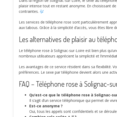
Dans la région de Solignac-sur-Loire, le sexe au téléphon
plaisir intense tout en restant anonyme. En choisissant de
contraintes.
Les services de téléphone rose sont particulièrement appré
aux tabous. Grâce à la simplicité d’accès, vous êtes libre 
Les alternatives de plaisir au télép
Le téléphone rose à Solignac-sur-Loire est bien plus qu’un
nombreux utilisateurs apprécient la simplicité et l’immédia
Les avantages de ce service résident dans sa flexibilité. V
préférences. Le sexe par téléphone devient alors une acti
FAQ – Téléphone rose à Solignac-su
Qu’est-ce que le téléphone rose à Solignac-sur
Il s’agit d’un service téléphonique qui permet de vi
Est-ce anonyme ?
Oui, tous les appels sont confidentiels et se dérou
Combien cela coûte-t-il ?