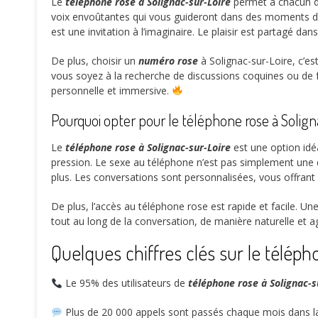
Le
téléphone rose à Solignac-sur-Loire
permet à chacun de
voix envoûtantes qui vous guideront dans des moments de p
est une invitation à l’imaginaire. Le plaisir est partagé da
De plus, choisir un
numéro rose
à Solignac-sur-Loire, c’es
vous soyez à la recherche de discussions coquines ou de f
personnelle et immersive.
Pourquoi opter pour le téléphone rose à Solign
Le
téléphone rose à Solignac-sur-Loire
est une option idéa
pression. Le sexe au téléphone n’est pas simplement une q
plus. Les conversations sont personnalisées, vous offrant
De plus, l’accès au téléphone rose est rapide et facile. Un
tout au long de la conversation, de manière naturelle et a
Quelques chiffres clés sur le téléph
Le
95%
des utilisateurs de
téléphone rose à Solignac-s
Plus de
20 000
appels sont passés chaque mois dans la