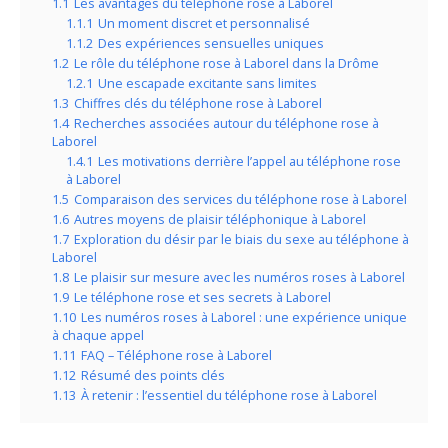
1.1
Les avantages du téléphone rose à Laborel
1.1.1
Un moment discret et personnalisé
1.1.2
Des expériences sensuelles uniques
1.2
Le rôle du téléphone rose à Laborel dans la Drôme
1.2.1
Une escapade excitante sans limites
1.3
Chiffres clés du téléphone rose à Laborel
1.4
Recherches associées autour du téléphone rose à
Laborel
1.4.1
Les motivations derrière l’appel au téléphone rose
à Laborel
1.5
Comparaison des services du téléphone rose à Laborel
1.6
Autres moyens de plaisir téléphonique à Laborel
1.7
Exploration du désir par le biais du sexe au téléphone à
Laborel
1.8
Le plaisir sur mesure avec les numéros roses à Laborel
1.9
Le téléphone rose et ses secrets à Laborel
1.10
Les numéros roses à Laborel : une expérience unique
à chaque appel
1.11
FAQ – Téléphone rose à Laborel
1.12
Résumé des points clés
1.13
À retenir : l’essentiel du téléphone rose à Laborel