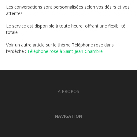
Les conversations sont personnalisées selon vos désirs et vos
attentes.
Le service est disponible à toute heure, offrant une flexibilité
totale.
Voir un autre article sur le thème Téléphone rose dans
l’Ardèche :
Téléphone rose à Saint-Jean-Chambre
A PROPOS
NAVIGATION