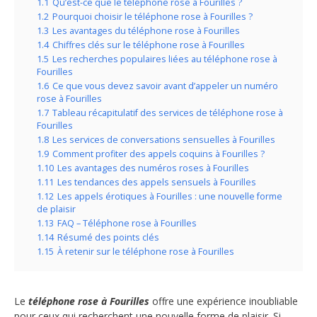
1.1
Qu’est-ce que le téléphone rose à Fourilles ?
1.2
Pourquoi choisir le téléphone rose à Fourilles ?
1.3
Les avantages du téléphone rose à Fourilles
1.4
Chiffres clés sur le téléphone rose à Fourilles
1.5
Les recherches populaires liées au téléphone rose à
Fourilles
1.6
Ce que vous devez savoir avant d’appeler un numéro
rose à Fourilles
1.7
Tableau récapitulatif des services de téléphone rose à
Fourilles
1.8
Les services de conversations sensuelles à Fourilles
1.9
Comment profiter des appels coquins à Fourilles ?
1.10
Les avantages des numéros roses à Fourilles
1.11
Les tendances des appels sensuels à Fourilles
1.12
Les appels érotiques à Fourilles : une nouvelle forme
de plaisir
1.13
FAQ – Téléphone rose à Fourilles
1.14
Résumé des points clés
1.15
À retenir sur le téléphone rose à Fourilles
Le
téléphone rose à Fourilles
offre une expérience inoubliable
pour ceux qui recherchent une nouvelle forme de plaisir. Si