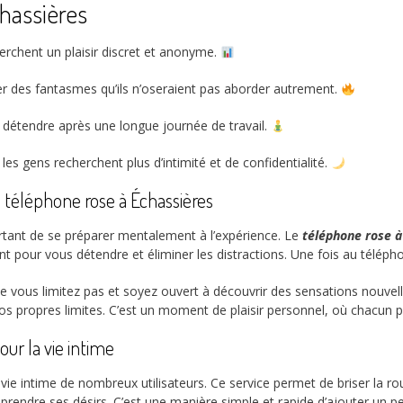
chassières
erchent un plaisir discret et anonyme.
er des fantasmes qu’ils n’oseraient pas aborder autrement.
e détendre après une longue journée de travail.
s gens recherchent plus d’intimité et de confidentialité.
téléphone rose à Échassières
rtant de se préparer mentalement à l’expérience. Le
téléphone rose à
pour vous détendre et éliminer les distractions. Une fois au téléphone
 Ne vous limitez pas et soyez ouvert à découvrir des sensations nouvel
os propres limites. C’est un moment de plaisir personnel, où chacun p
our la vie intime
vie intime de nombreux utilisateurs. Ce service permet de briser la rou
mprendre ses désirs. C’est une manière simple et rapide d’ajouter un pe