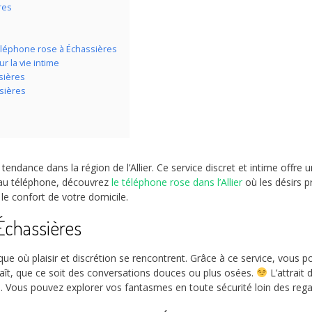
res
léphone rose à Échassières
r la vie intime
sières
sières
tendance dans la région de l’Allier. Ce service discret et intime offr
 au téléphone, découvrez
le téléphone rose dans l’Allier
où les désirs p
 confort de votre domicile.
Échassières
ue où plaisir et discrétion se rencontrent. Grâce à ce service, vous 
plaît, que ce soit des conversations douces ou plus osées.
L’attrait 
. Vous pouvez explorer vos fantasmes en toute sécurité loin des regar