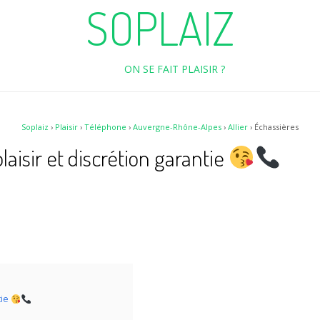
SOPLAIZ
ON SE FAIT PLAISIR ?
Soplaiz
›
Plaisir
›
Téléphone
›
Auvergne-Rhône-Alpes
›
Allier
›
Échassières
laisir et discrétion garantie
tie