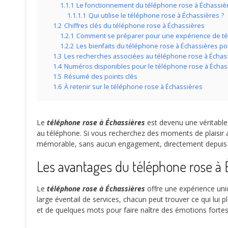
1.1.1
Le fonctionnement du téléphone rose à Échassiè
1.1.1.1
Qui utilise le téléphone rose à Échassières ?
1.2
Chiffres clés du téléphone rose à Échassières
1.2.1
Comment se préparer pour une expérience de té
1.2.2
Les bienfaits du téléphone rose à Échassières pou
1.3
Les recherches associées au téléphone rose à Échas
1.4
Numéros disponibles pour le téléphone rose à Échas
1.5
Résumé des points clés
1.6
À retenir sur le téléphone rose à Échassières
Le
téléphone rose à Échassières
est devenu une véritable 
au téléphone. Si vous recherchez des moments de plaisir
mémorable, sans aucun engagement, directement depuis le
Les avantages du téléphone rose à 
Le
téléphone rose à Échassières
offre une expérience uniq
large éventail de services, chacun peut trouver ce qui lui 
et de quelques mots pour faire naître des émotions fortes