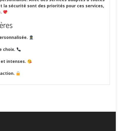
t la sécurité sont des priorités pour ces services,
é.
ières
ersonnalisée.
e choix.
 et intenses.
raction.