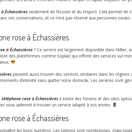
 à Échassières
seulement de l’écoute et du respect. Cela permet de s
s ces conversations, et ce n’est pas réservé aux personnes seules.
one rose à Échassières
ose à Échassières
? Ce service est largement disponible dans l’Allier
existe des plateformes comme Soplaiz qui offrent des services sur mesur
mieux.
sières
peuvent aussi trouver des services similaires dans les région
moments d’intimité sans quitter votre domicile. Les services sont gén
e
téléphone rose à Échassières
il existe des forums et des sites spéc
ces vous aideront à trouver un service adapté à vos envies.
one rose à Échassières
e connaître les bons numéros. Les options sont nombreuses, mais toutes