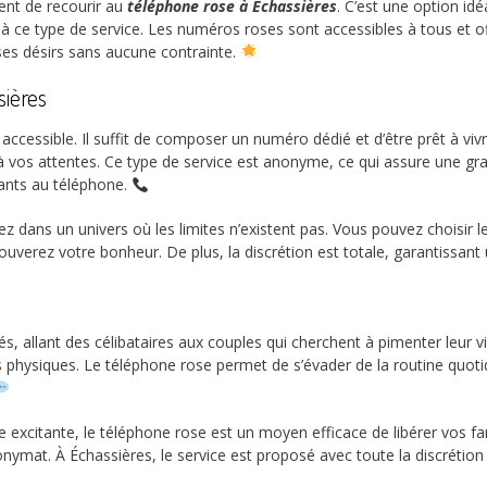
sent de recourir au
téléphone rose à Échassières
. C’est une option idé
e à ce type de service. Les numéros roses sont accessibles à tous et of
 ses désirs sans aucune contrainte.
sières
 accessible. Il suffit de composer un numéro dédié et d’être prêt à v
 vos attentes. Ce type de service est anonyme, ce qui assure une gra
tants au téléphone.
z dans un univers où les limites n’existent pas. Vous pouvez choisir l
uverez votre bonheur. De plus, la discrétion est totale, garantissant
és, allant des célibataires aux couples qui cherchent à pimenter leur vi
physiques. Le téléphone rose permet de s’évader de la routine quotidie
e excitante, le téléphone rose est un moyen efficace de libérer vos 
nonymat. À Échassières, le service est proposé avec toute la discrétio