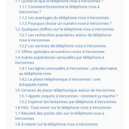
1.1
Qu’est-ce que le téléphone rose à Versonnex ?
1.1.1
Comment fonctionne le téléphone rose à
Versonnex ?
1.1.2
Les avantages du téléphone rose à Versonnex
1.1.3
Pourquoi choisir un numéro rose à Versonnex ?
1.2
Quelques chiffres sur le téléphone rose à Versonnex
1.2.1
Les recherches populaires autour du téléphone
rose à Versonnex
1.2.2
Les services de téléphone rose à Versonnex
1.3
Offres spéciales et numéros roses à Versonnex
1.4
Autres expériences sensuelles par téléphone à
Versonnex
1.4.1
Les lignes sensuelles à Versonnex : une alternative
au téléphone rose
1.4.2
Le plaisir téléphonique à Versonnex : une
échappée intime
1.5
Services de plaisir téléphonique autour de Versonnex
1.5.1
Appels coquins à Versonnex : comment ça marche ?
1.5.2
Explorer les fantasmes par téléphone à Versonnex
1.6
FAQ : Tout savoir sur le téléphone rose à Versonnex
1.7
Résumé des points clés sur le téléphone rose à
Versonnex
1.8
À retenir sur le téléphone rose à Versonnex