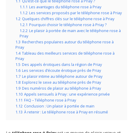
1.1
Qu’est-ce que le téléphone rose à Priay ?
1.1.1
Les avantages du téléphone rose à Priay
1.1.2
Les services proposés par le téléphone rose à Priay
1.2
Quelques chiffres clés sur le téléphone rose à Priay
1.2.1
Pourquoi choisir le téléphone rose à Priay ?
1.2.2
Le plaisir à portée de main avec le téléphone rose à
Priay
1.3
Recherches populaires autour du téléphone rose à
Priay
1.4
Tableau des meilleurs services de téléphone rose à
Priay
1.5
Des appels érotiques dans la région de Priay
1.6
Les services d’écoute érotique près de Priay
1.7
Le plaisir intime au téléphone autour de Priay
1.8
Explorez le sexe au téléphone près de Priay
1.9
Des numéros de plaisir au téléphone à Priay
1.10
Appels sensuels à Priay : une expérience privée
1.11
FAQ – Téléphone rose à Priay
1.12
Conclusion : Un plaisir à portée de main
1.13
À retenir : Le téléphone rose à Priay en résumé
Le
téléphone rose à Priay
est un moyen de plaisir unique et