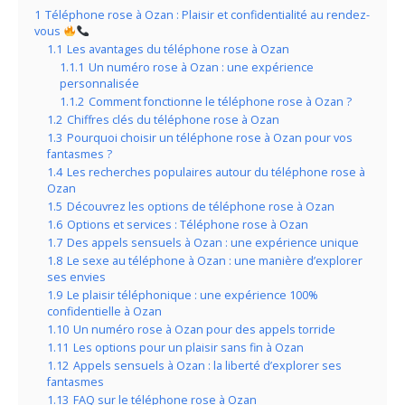
1
Téléphone rose à Ozan : Plaisir et confidentialité au rendez-
vous
1.1
Les avantages du téléphone rose à Ozan
1.1.1
Un numéro rose à Ozan : une expérience
personnalisée
1.1.2
Comment fonctionne le téléphone rose à Ozan ?
1.2
Chiffres clés du téléphone rose à Ozan
1.3
Pourquoi choisir un téléphone rose à Ozan pour vos
fantasmes ?
1.4
Les recherches populaires autour du téléphone rose à
Ozan
1.5
Découvrez les options de téléphone rose à Ozan
1.6
Options et services : Téléphone rose à Ozan
1.7
Des appels sensuels à Ozan : une expérience unique
1.8
Le sexe au téléphone à Ozan : une manière d’explorer
ses envies
1.9
Le plaisir téléphonique : une expérience 100%
confidentielle à Ozan
1.10
Un numéro rose à Ozan pour des appels torride
1.11
Les options pour un plaisir sans fin à Ozan
1.12
Appels sensuels à Ozan : la liberté d’explorer ses
fantasmes
1.13
FAQ sur le téléphone rose à Ozan