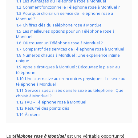
1.1
Les avantages du Téléphone rose à Montluel
1.2
Comment fonctionne le Téléphone rose à Montluel ?
1.3
Pourquoi choisir un service de Téléphone rose à
Montluel ?
1.4
Chiffres clés du Téléphone rose à Montluel
1.5
Les meilleures options pour un Téléphone rose à
Montluel
1.6
Où trouver un Téléphone rose à Montluel ?
1.7
Comparatif des services de Téléphone rose à Montluel
1.8
Numéros chauds à Montluel : Une expérience intime
unique
1.9
Appels érotiques à Montluel : Découvrez le plaisir au
téléphone
1.10
Une alternative aux rencontres physiques : Le sexe au
téléphone à Montluel
1.11
Services spécialisés dans le sexe au téléphone : Que
choisir à Montluel ?
1.12
FAQ – Téléphone rose à Montluel
1.13
Résumé des points clés
1.14
À retenir
Le
téléphone rose à Montluel
est une véritable opportunité