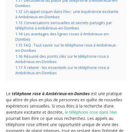
1.11
Découverte du plaisir par téléphone à Ambérieux-en-
Dombes
1.12
Un appel coquin dans l’Ain : une expérience excitante
à Ambérieux-en-Dombes
1.13
Conversations sensuelles et secrets partagés par
téléphone à Ambérieux-en-Dombes
1.14
Les avantages des lignes roses à Ambérieux-en-
Dombes
1.15
FAQ : Tout savoir sur le téléphone rose à Ambérieux-
en-Dombes
1.16
Résumé des points clés sur le téléphone rose à
Ambérieux-en-Dombes
1.17
À retenir : les essentiels sur le téléphone rose à
Ambérieux-en-Dombes
Le
téléphone rose à Ambérieux-en-Dombes
est une pratique
qui attire de plus en plus de personnes en quête de nouvelles
expériences sensuelles. Si vous êtes à la recherche d’une
aventure excitante et discrète,
le téléphone rose dans l’Ain
pourrait bien être ce que vous recherchez. Les appels au
téléphone rose offrent une opportunité unique de vivre des
moments de plaisir intenses, tout en restant dans l’intimité de